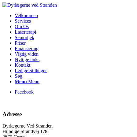
Velkommen
Services
Om Os
Laserterapi
Seniortjek
Priser
Finansiering
Vigtig viden
Nyttige links
Kontakt
Ledige Stillinger
Søg
Menu
Menu
Facebook
Adresse
Dyrlægerne Ved Stranden
Hundige Strandvej 178
2670 Greve