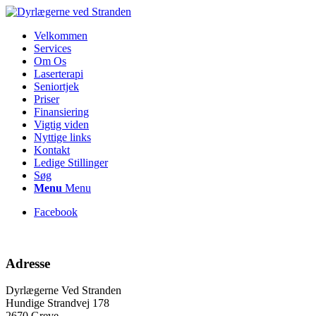
Velkommen
Services
Om Os
Laserterapi
Seniortjek
Priser
Finansiering
Vigtig viden
Nyttige links
Kontakt
Ledige Stillinger
Søg
Menu
Menu
Facebook
Adresse
Dyrlægerne Ved Stranden
Hundige Strandvej 178
2670 Greve