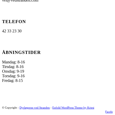
vet@vedstranden.com
TELEFON
42 33 23 30
ÅBNINGSTIDER
Mandag: 8-16
Tirsdag: 8-16
Onsdag: 9-19
Torsdag: 9-16
Fredag: 8-15
© Copyright -
Dyrlægerne ved Stranden
-
Enfold WordPress Theme by Kriesi
Facebo