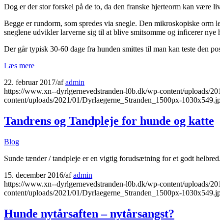
Dog er der stor forskel på de to, da den franske hjerteorm kan være l
Begge er rundorm, som spredes via snegle. Den mikroskopiske orm leve
sneglene udvikler larverne sig til at blive smitsomme og inficerer n
Der går typisk 30-60 dage fra hunden smittes til man kan teste den pos
Læs mere
22. februar 2017
/
af
admin
https://www.xn--dyrlgernevedstranden-l0b.dk/wp-content/uploads/2
content/uploads/2021/01/Dyrlaegerne_Stranden_1500px-1030x549.j
Tandrens og Tandpleje for hunde og katte
Blog
Sunde tænder / tandpleje er en vigtig forudsætning for et godt helbred.
15. december 2016
/
af
admin
https://www.xn--dyrlgernevedstranden-l0b.dk/wp-content/uploads/2
content/uploads/2021/01/Dyrlaegerne_Stranden_1500px-1030x549.j
Hunde nytårsaften – nytårsangst?