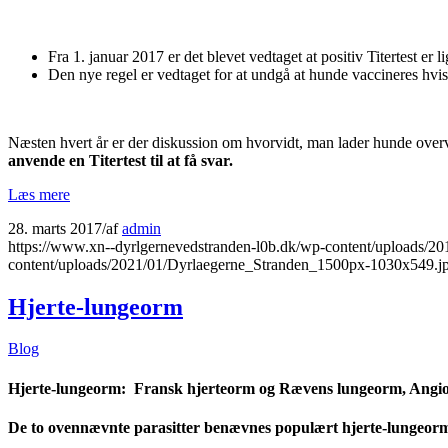
Fra 1. januar 2017 er det blevet vedtaget at positiv Titertest er 
Den nye regel er vedtaget for at undgå at hunde vaccineres hvis
Næsten hvert år er der diskussion om hvorvidt, man lader hunde overv
anvende en Titertest til at få svar.
Læs mere
28. marts 2017
/
af
admin
https://www.xn--dyrlgernevedstranden-l0b.dk/wp-content/uploads/2
content/uploads/2021/01/Dyrlaegerne_Stranden_1500px-1030x549.j
Hjerte-lungeorm
Blog
Hjerte-lungeorm: Fransk hjerteorm og Rævens lungeorm, Angio
De to ovennævnte parasitter benævnes populært hjerte-lungeorm