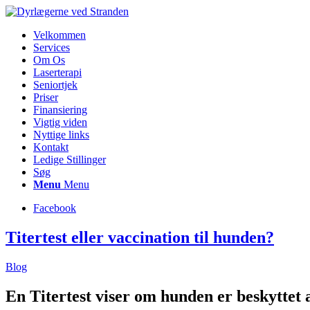
Velkommen
Services
Om Os
Laserterapi
Seniortjek
Priser
Finansiering
Vigtig viden
Nyttige links
Kontakt
Ledige Stillinger
Søg
Menu
Menu
Facebook
Titertest eller vaccination til hunden?
Blog
En Titertest viser om hunden er beskyttet 