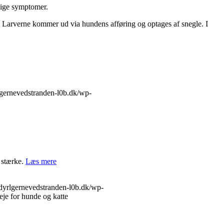
rlige symptomer.
. Larverne kommer ud via hundens afføring og optages af snegle. I
lgernevedstranden-l0b.dk/wp-
g stærke.
Læs mere
dyrlgernevedstranden-l0b.dk/wp-
je for hunde og katte