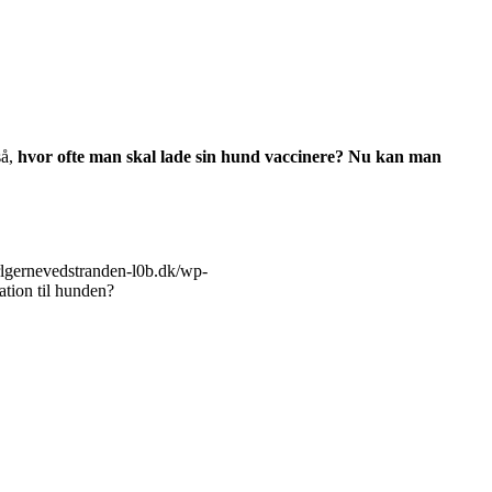
så,
hvor ofte man skal lade sin hund vaccinere? Nu kan man
rlgernevedstranden-l0b.dk/wp-
nation til hunden?