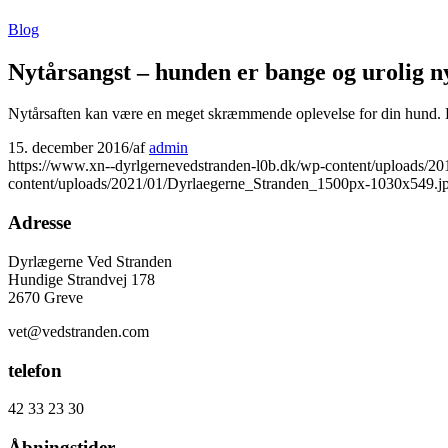
Blog
Nytårsangst – hunden er bange og urolig n
Nytårsaften kan være en meget skræmmende oplevelse for din hund. Hvi
15. december 2016
/
af
admin
https://www.xn--dyrlgernevedstranden-l0b.dk/wp-content/uploads/201
content/uploads/2021/01/Dyrlaegerne_Stranden_1500px-1030x549.j
Adresse
Dyrlægerne Ved Stranden
Hundige Strandvej 178
2670 Greve
vet@vedstranden.com
telefon
42 33 23 30
Åbningstider