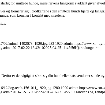
ivsfarlig for smittede hunde, mens rævens lungeorm sjældent giver alvo
r og formerer sig i blodkarrene i den smittede hunds hjerte og lunger
ye hunde, som kommer i kontakt med sneglene.
itiv.
017/02/animal-1492673_1920.jpg
933
1920
admin
https://www.xn--dyr
pg
admin
2017-02-22 13:42:10
2025-04-25 11:47:56
Hjerte-lungeorm
 Derfor er det vigtigt at sikre sig din hund eller kats tænder er sunde o
016/12/dog-teeth-1561011_1920.jpg
1280
1920
admin
https://www.xn--
pg
admin
2016-12-15 09:45:24
2017-02-22 14:22:52
Tandrens og Tandple