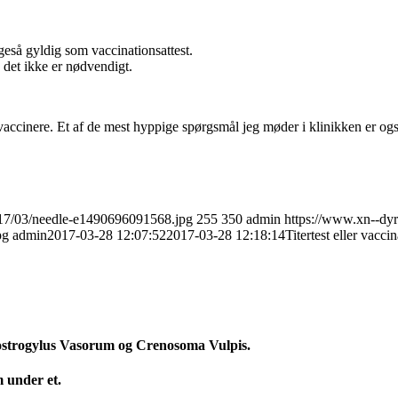
ligeså gyldig som vaccinationsattest.
 det ikke er nødvendigt.
accinere. Et af de mest hyppige spørgsmål jeg møder i klinikken er og
017/03/needle-e1490696091568.jpg
255
350
admin
https://www.xn--dy
pg
admin
2017-03-28 12:07:52
2017-03-28 12:18:14
Titertest eller vacci
strogylus Vasorum og Crenosoma Vulpis.
 under et.