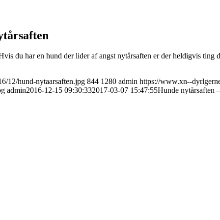
ytårsaften
s du har en hund der lider af angst nytårsaften er der heldigvis ting d
6/12/hund-nytaarsaften.jpg
844
1280
admin
https://www.xn--dyrlgern
pg
admin
2016-12-15 09:30:33
2017-03-07 15:47:55
Hunde nytårsaften –